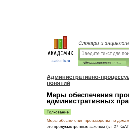
Словари и энциклоп
academic.ru
Административно-процессуальное право: словарь терминов и понятий
Административно-процессуа
понятий
Меры обеспечения про
административных пр
Толкование
Меры
обеспечения
производства
по
дела
это
предусмотренные
законом
(
гл
.
27
КоА