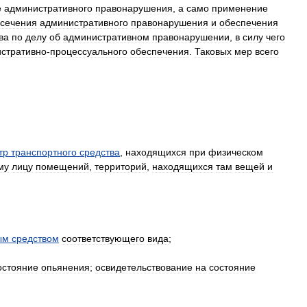
е
административного
правонарушения
,
а
само
применение
сечения
административного
правонарушения
и
обеспечения
ва
по
делу
об
административном
правонарушении
,
в
силу
чего
стративно
-
процессуального
обеспечения
.
Таковых
мер
всего
тр
транспортного
средства
,
находящихся
при
физическом
му
лицу
помещений
,
территорий
,
находящихся
там
вещей
и
ым
средством
соответствующего
вида
;
остояние
опьянения
;
освидетельствование
на
состояние