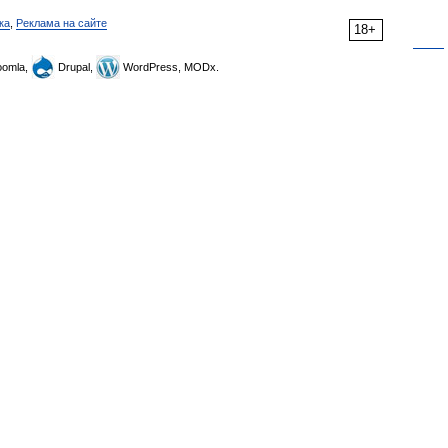
ка
,
Реклама на сайте
18+
omla,
Drupal,
WordPress, MODx.