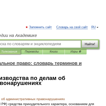
Запомнить сайт
Словарь на свой сайт
RU
едии на Академике
Найти!
Толкования
Переводы
Книги
Игры ⚽
льное право: словарь терминов и
изводства по делам об
авонарушениях
м
об
административных
правонарушениях
П
РФ
)
средства
принудительного
характера
,
основанием
для