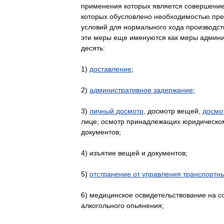
применения
которых
является
совершени
которых
обусловлено
необходимостью
пре
условий
для
нормального
хода
производст
эти
меры
еще
именуются
как
меры
админи
десять:
1
)
доставление
;
2
)
административное
задержание
;
3
)
личный
досмотр
,
досмотр
вещей
,
досмо
лице
;
осмотр
принадлежащих
юридическо
документов
;
4
)
изъятие
вещей
и
документов
;
5
)
отстранение
от
управления
транспортн
6
)
медицинское
освидетельствование
на
с
алкогольного
опьянения
;