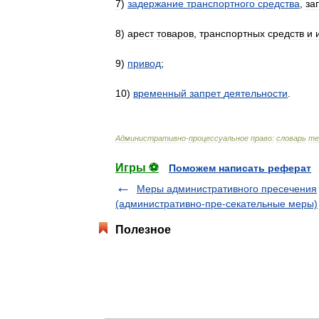
7
)
задержание
транспортного
средства
,
за
8
)
арест
товаров
,
транспортных
средств
и
9
)
привод
;
10
)
временный
запрет
деятельности
.
Административно
-
процессуальное
право:
словарь
те
Игры ⚽
Поможем написать реферат
Меры административного пресечения
(административно-пре-секательные меры)
Полезное