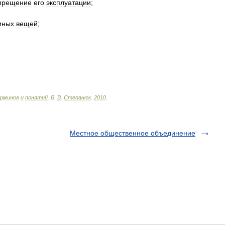
прещение
его
эксплуатации
;
иных
вещей
;
рминов
и
понятий
.
В
.
В
.
Степанюк
.
2010
.
Местное общественное объединение